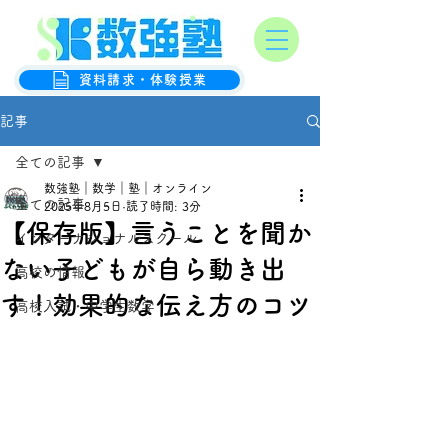
オンライン数学克服塾
数強塾
資料請求・体験授業
記事
全ての記事
数強塾｜数学｜塾｜オンライン
全ての記事
2025年8月5日
読了時間: 3分
【保存版】言うことを聞か
インターナショナルスクール
ない子どもが自ら動き出
高校の情報
す！効果的な伝え方のコツ
高校入試・中学生数学