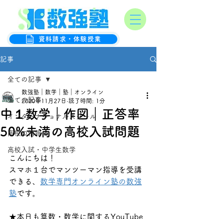
オンライン数学克服塾
数強塾
資料請求・体験授業
記事
全ての記事
数強塾｜数学｜塾｜オンライン
全ての記事
2020年11月27日
読了時間: 1分
中１数学｜作図｜正答率
インターナショナルスクール
50%未満の高校入試問題
高校の情報
高校入試・中学生数学
こんにちは！
スマホ１台でマンツーマン指導を受講
できる、
数学専門オンライン塾の数強
塾
です。
★本日も算数・数学に関するYouTube