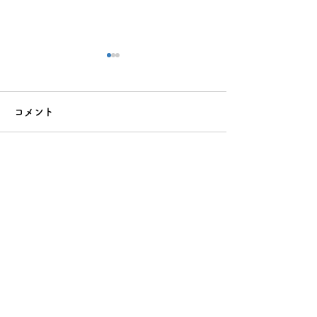
コメント
コメントを追加…
中3数学が苦手な人の高校
高校入試の数学
入試対策｜基礎から合格
立中学生が合格
点までの勉強法
勉強法とオンラ
選び方