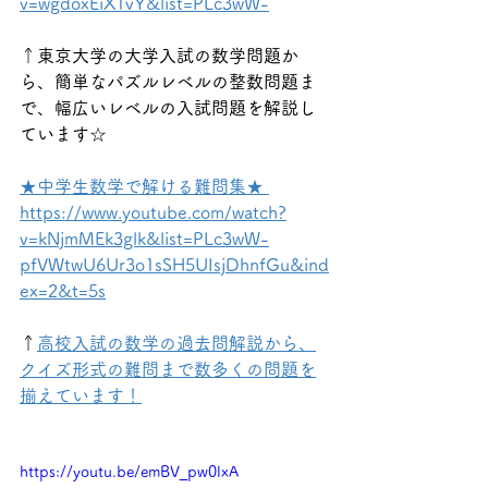
v=wgdoxEiX1vY&list=PLc3wW-
↑東京大学の大学入試の数学問題か
ら、簡単なパズルレベルの整数問題ま
で、幅広いレベルの入試問題を解説し
ています☆
★中学生数学で解ける難問集★ 
https://www.youtube.com/watch?
v=kNjmMEk3glk&list=PLc3wW-
pfVWtwU6Ur3o1sSH5UIsjDhnfGu&ind
ex=2&t=5s
↑
高校入試の数学の過去問解説から、
クイズ形式の難問まで数多くの問題を
揃えています！
https://youtu.be/emBV_pw0lxA