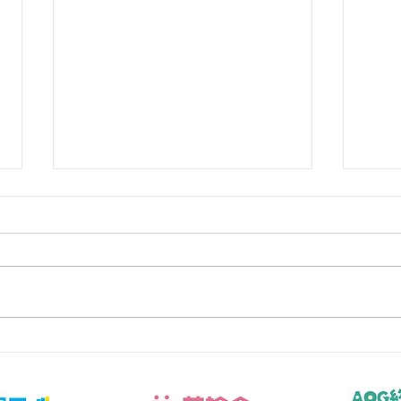
「見守る」と「口を出す」の
優し
絶妙なバランス｜子育てで悩
関わ