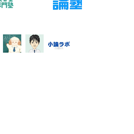
らできる実践法
指導システム・料金
数学資料集
Blog
特定商取引に基づく表記
門塾「数強塾」オンライン対応
rashinno@icloud.com