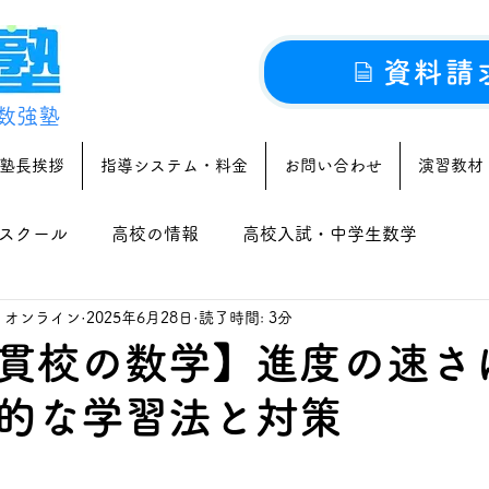
資料請
数強塾
塾長挨拶
指導システム・料金
お問い合わせ
演習教材
スクール
高校の情報
高校入試・中学生数学
｜オンライン
2025年6月28日
読了時間: 3分
貫校の数学】進度の速さ
的な学習法と対策