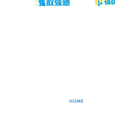
ル作りの完全ガイド
​数強塾
オンライン数学塾
数強塾​ Group
〒231−0868 神奈川県横浜市中区石川町2丁目66林
HOME