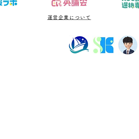
む親のための実践ガイド
日か
運営企業について
塾長紹介
よくある質問
ビル202数強塾
Dr.okke
プライバシーポリシー
神奈川県横浜市の数学専
代表直通連絡先
fujiwa