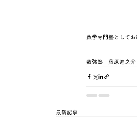
数学専門塾としてお
数強塾　藤原進之介
最新記事