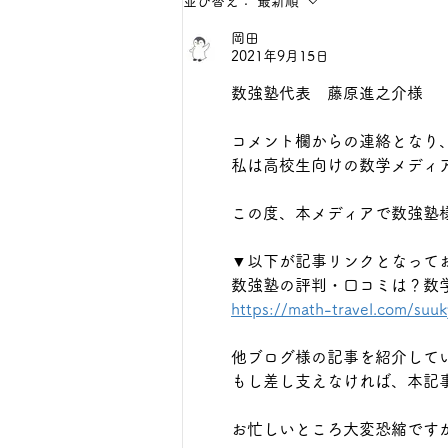
並び替え：
最新順
「答案、通知表、学校進度、学習
岡田
時間、本人の困り方を事実として
2021年9月15日
共有する」です。結論から言え
ば、問題や授業を増やす前に、判
数強塾代表　藤原進之介様
断材料と次に確認する日を決める
ことが大切です。 「数学 無料相
コメント欄からの連絡となり
談 保護者」と検索する段階で
私は高校生向けの数学メディ
は、不安の言葉と実際の原因が一
致していないことがあります。直
この度、本メディアで数強塾
近の答案、学
▼以下が記事リンクとなって
数強塾の評判・口コミは？数
https://math-travel.com/suuk
他ブログ様の記事を紹介して
もし差し支えなければ、本記
お忙しいところ大変恐縮です