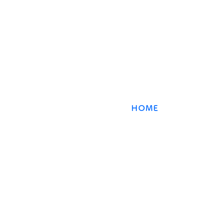
オンライン数学塾
数強塾​ Group
〒231−0868 神奈川県横浜市中区石川町2丁目66林
HOME