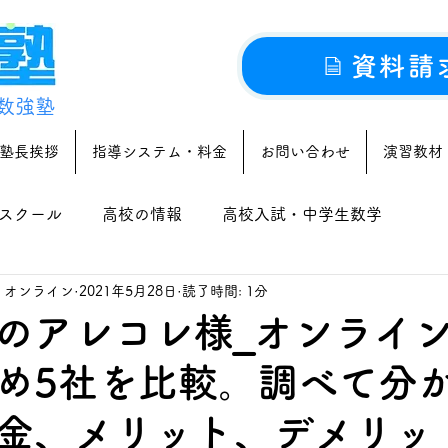
資料請
数強塾
塾長挨拶
指導システム・料金
お問い合わせ
演習教材
スクール
高校の情報
高校入試・中学生数学
｜オンライン
2021年5月28日
読了時間: 1分
のアレコレ様_オンライ
め5社を比較。調べて分
金、メリット、デメリッ