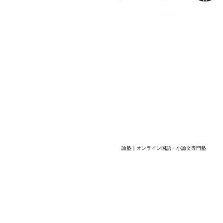
塾長紹介
よくある質問
ビル202数強塾
Dr.okke
プライバシーポリシー
神奈川県横浜市の数学専
代表直通連絡先
fujiwa
論塾｜オンライン国語・小論文専門塾
​© 2026 数強塾