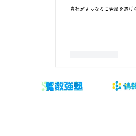
貴社がさらなるご発展を遂げ
いいね！
返信
​数強塾