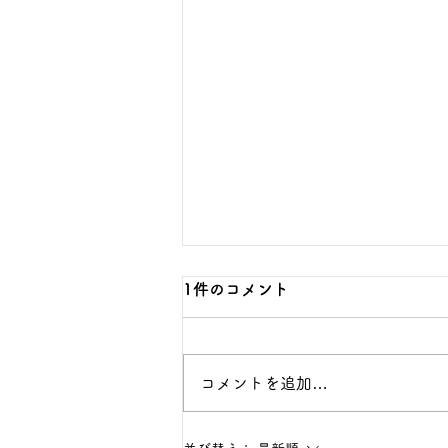
数学の無料相談で保護者が伝
1件のコメント
えるべき5つの事実
子どもの数学を支えたいが、言い
コメントを追加…
過ぎ・任せすぎのどちらにもなら
ない関わり方を探している保護者
へ向けた記事です。今回扱うのは