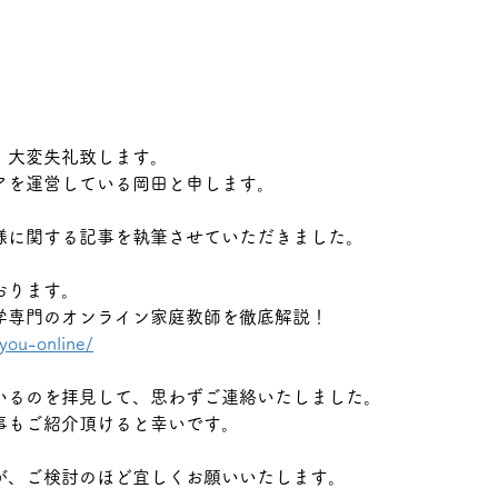
「志望校、現在点、残り回数を本
「開
人と可視化し、今週の行動へ落と
完了
す」です。結論から言えば、問題
論か
や授業を増やす前に、判断材料と
す前
次に確認する日を決めることが大
日を
切です。 「中3 数学 危機感な
「数
、大変失礼致します。
い」と検索する段階では、不安の
る段
アを運営している岡田と申します。
言葉と実際の原因が一致していな
原因
いことがあります。直近の答案、
ます
様に関する記事を執筆させていただきました。
学校ワー
学習
おります。
学専門のオンライン家庭教師を徹底解説！
you-online/
いるのを拝見して、思わずご連絡いたしました。
事もご紹介頂けると幸いです。
が、ご検討のほど宜しくお願いいたします。