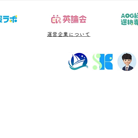
「志望校、現在点、残り回数を本
「開
人と可視化し、今週の行動へ落と
完了
す」です。結論から言えば、問題
論か
や授業を増やす前に、判断材料と
す前
次に確認する日を決めることが大
運営企業について
日を
切です。 「中3 数学 危機感な
「数
い」と検索する段階では、不安の
る段
言葉と実際の原因が一致していな
原因
いことがあります。直近の答案、
ます
学校ワー
学習
塾長紹介
よくある質問
ビル202数強塾
Dr.okke
プライバシーポリシー