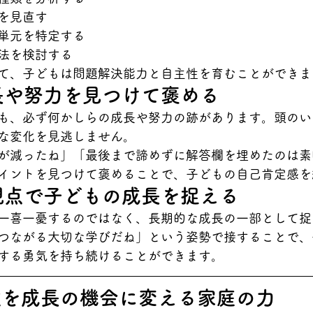
を見直す
単元を特定する
法を検討する
て、子どもは問題解決能力と自主性を育むことができま
成長や努力を見つけて褒める
も、必ず何かしらの成長や努力の跡があります。頭のい
な変化を見逃しません。
が減ったね」「最後まで諦めずに解答欄を埋めたのは素
イントを見つけて褒めることで、子どもの自己肯定感を
な視点で子どもの成長を捉える
一喜一憂するのではなく、長期的な成長の一部として捉
つながる大切な学びだね」という姿勢で接することで、
する勇気を持ち続けることができます。
敗を成長の機会に変える家庭の力