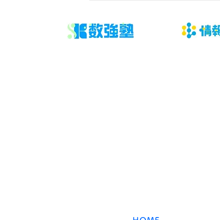
「答案、通知表、学校進度、学習
時間、本人の困り方を事実として
共有する」です。結論から言え
ば、問題や授業を増やす前に、判
断材料と次に確認する日を決める
ことが大切です。 「数学 無料相
談 保護者」と検索する段階で
は、不安の言葉と実際の原因が一
致していないことがあります。直
​数強塾
近の答案、学
オンライン数学塾
数強塾​ Group
〒231−0868 神奈川県横浜市中区石川町2丁目66林