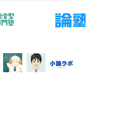
始条件、最低量、質問方法、
報告を短く決める」です。結
ら言えば、問題や授業を増や
に、判断材料と次に確認する
決めることが大切です。
学 宿題 親子 約束」と検索す
階では、不安の言葉と実際の
が一致していないことがあり
。直近の答案、学校ワーク、
時間
指導システム・料金
数学資料集
Blog
特定商取引に基づく表記