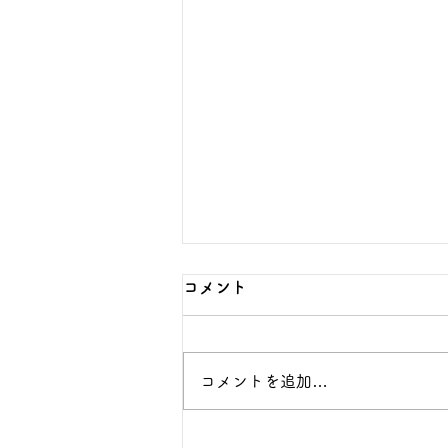
数学の無料相談で保護者が伝
コメント
えるべき5つの事実
子どもの数学を支えたいが、言い
コメントを追加…
過ぎ・任せすぎのどちらにもなら
ない関わり方を探している保護者
へ向けた記事です。今回扱うのは