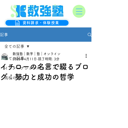
オンライン数学克服塾
数強塾
資料請求・体験授業
記事
全ての記事
数強塾｜数学｜塾｜オンライン
全ての記事
2025年4月11日
読了時間: 3分
イチローの名言で綴るブロ
インターナショナルスクール
グ：努力と成功の哲学
高校の情報