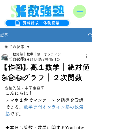
オンライン数学克服塾
数強塾
資料請求・体験授業
記事
全ての記事
数強塾｜数学｜塾｜オンライン
全ての記事
2020年8月31日
読了時間: 1分
【作図】高１数学｜絶対値
インターナショナルスクール
を含むグラフ｜２次関数
高校の情報
高校入試・中学生数学
こんにちは！
スマホ１台でマンツーマン指導を受講
できる、
数学専門オンライン塾の数強
塾
です。
★本日も算数・数学に関するYouTube