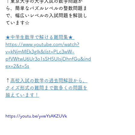
↑東京大学の大学入試の数学問題か
ら、簡単なパズルレベルの整数問題ま
で、幅広いレベルの入試問題を解説し
ています☆
★中学生数学で解ける難問集★ 
https://www.youtube.com/watch?
v=kNjmMEk3glk&list=PLc3wW-
pfVWtwU6Ur3o1sSH5UIsjDhnfGu&ind
ex=2&t=5s
↑
高校入試の数学の過去問解説から、
クイズ形式の難問まで数多くの問題を
揃えています！
https://youtu.be/yvwYsAKZUVk